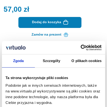
57,00
zł
Dodaj do koszyka
Zamów na prezent
Opis ebooka
Szczegóły
Zgoda
Szczegóły
O plikach cookies
PSY Skazane na ludzi - ebook
Zapraszam Cię w podróż po świecie relacji między
Ta strona wykorzystuje pliki cookies
człowiekiem a psem. W tej książce zgłębimy nie tylko
praktyczne aspekty życia z psami, ale także filozoficzne
Podobnie jak w innych serwisach internetowych, także
i psychologiczne wymiary tej wyjątkowej więzi. Odkryjemy,
na www.virtualo.pl wykorzystywane są pliki cookies oraz
jak psy wpływają na nasze życie, jak możemy lepiej
inne podobne technologie, aby nasza platforma była dla
zrozumieć ich potrzeby oraz jak budować harmonijną
Ciebie przyjazna i wygodna.
relację, która sprawi, że nasze wspólne życie stanie się