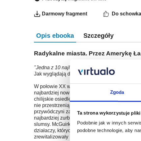
Darmowy fragment
Do schowk
Opis ebooka
Szczegóły
Radykalne miasta. Przez Amerykę Ła
"Jedna z 10 najlepszych książek o mieście 201
Jak wyglądają dzisiaj modernistyczne miasta 
W połowie XX wieku europejskie marzenie o mode
Zgoda
najbardziej nowatorskich i odważnych pomysłó
chilijskie osiedle socjalne powstałe z połówe
nie przestrzenią biur oraz banków, ale zorgan
przywódczyni zapewniła najbiedniejszym dostę
Ta strona wykorzystuje plik
najbardziej zurbanizowanego kontynentu na świ
Podobnie jak w innych serwis
slumsy. McGuirk przygląda się codziennemu życi
podobne technologie, aby nas
działaczy, których próby rozwiązania problemu
zrewitalizowały przestrzeń miejską.