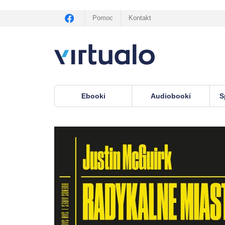
Pomoc
Kontakt
Ebooki
Audiobooki
S
Virtualo.pl
›
ebooki
›
Publicystyka
›
Reporta