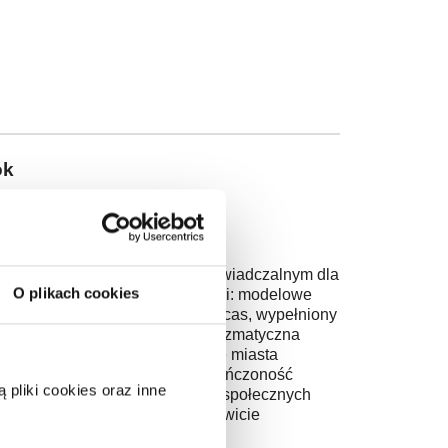
ok
ów slumsów?
ąd to miejsce jest poligonem doświadczalnym dla
O plikach cookies
kazuje efekty realizacji tych idei: modelowe
y wieżowiec Torre David w Caracas, wypełniony
komunę Túpac Amaru, której charyzmatyczna
ylię, po Argentynę – radykalne miasta
iedla i rozlewające się w nieskończoność
pliki cookies oraz inne
tywistów, odważnych polityków i społecznych
h rozwiązań, a tym samym całkowicie