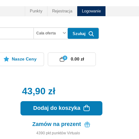
Punkty
Rejestracja
Logowanie
Cała oferta
Szukaj
0
Nasze Ceny
0.00 zł
43,90
zł
Dodaj do koszyka
Zamów na prezent
4390
pkt
punktów Virtualo