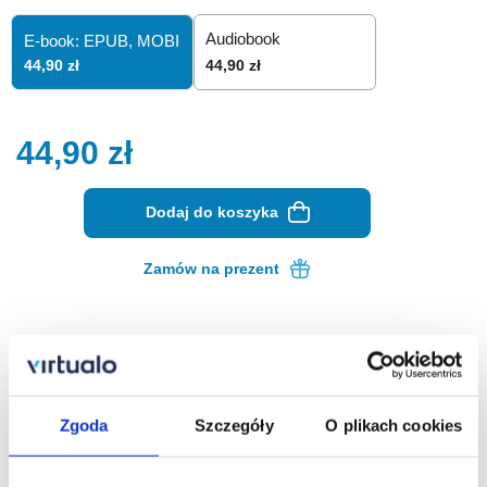
Audiobook
E-book: EPUB,
MOBI
44,90 zł
44,90 zł
44,90
zł
Dodaj do koszyka
Zamów na prezent
Opis ebooka
Szczegóły
Ryzyk-fizyk, czyli sens niepoważnych
Zgoda
Szczegóły
O plikach cookies
eksperymentów naukowych - ebook
Czy ciekawiło was kiedyś, od czego zależy czas sikania?