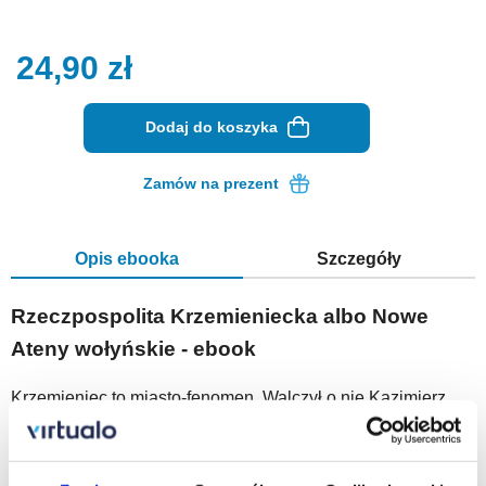
24,90
zł
Dodaj do koszyka
Zamów na prezent
Opis ebooka
Szczegóły
Rzeczpospolita Krzemieniecka albo Nowe
Ateny wołyńskie - ebook
Krzemieniec to miasto-fenomen. Walczył o nie Kazimierz
Wielki, opiekowała się nim w sposób szczególny królowa
Bona, a do Korony wcielił je Zygmunt August. Po III
rozbiorze miasto trafiło pod panowanie Imperium
Rosyjskiego. W latach 1805–1832 istniało tam słynne