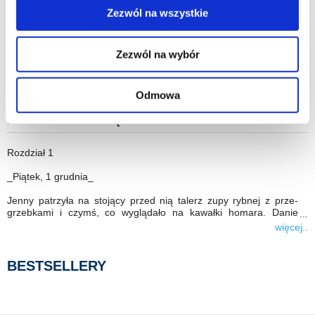
Melanie, irytującą matką, a także podejrzanym mikołajem w
Zezwól na wszystkie
przebraniu, być może wkrótce spotka ją w życiu coś
Więcej informacji o korzystaniu przez nas z plików
pozytywnego.
cookies oraz o przetwarzaniu Twoich danych
Zezwól na wybór
osobowych, w tym o przysługujących Ci uprawnieniach,
znajdziesz w naszej
Polityce prywatności
.
Dla fanów powieści Sophie Kinselli i nie tylko!
Odmowa
FRAGMENT KSIĄŻKI
Roz­dział 1
_Pią­tek, 1 grud­nia_
Jenny pa­trzyła na sto­jący przed nią ta­lerz zupy ryb­nej z prze­
grzeb­kami i czymś, co wy­glą­dało na ka­wałki ho­mara. Da­nie
pach­niało sza­fra­nem, ale mimo to ko­bieta ża­ło­wała, że je za­mó­
więcej..
wiła. Naj­więk­szą za­letę diety wy­so­ko­tłusz­czo­wej sta­no­wiło to, że
czło­wiek mógł bez ogra­ni­czeń za­ja­dać się wo­ło­winą z so­sem be­
ar­neń­skim, a naj­więk­szą wadą – że nie wolno mu było zjeść do
BESTSELLERY
zupy choćby ka­wałka chleba. Ale So­fia za­mó­wiła zupę, więc
Jenny uznała, że po­winna zro­bić to samo. Gdy ją na­śla­do­wała,
wszystko wy­da­wało się prost­sze. Nie mu­siała wtedy mo­ty­wo­wać
czy uspra­wie­dli­wiać swo­ich wy­bo­rów. Jenny wy­piła łyk wina, po