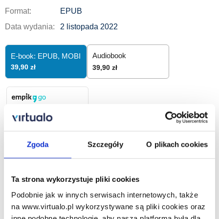
Format:
EPUB
Data wydania:
2 listopada 2022
Audiobook
E-book: EPUB,
MOBI
39,90 zł
39,90 zł
od 24,99 zł/ 30 dni
Zgoda
Szczegóły
O plikach cookies
39,90
zł
Dodaj do koszyka
Ta strona wykorzystuje pliki cookies
Podobnie jak w innych serwisach internetowych, także
Zamów na prezent
na www.virtualo.pl wykorzystywane są pliki cookies oraz
inne podobne technologie, aby nasza platforma była dla