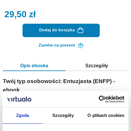
29,50
zł
Dodaj do koszyka
Zamów na prezent
Opis ebooka
Szczegóły
Twój typ osobowości: Entuzjasta (ENFP) -
ebook
Książka „Twój typ osobowości: Entuzjasta (ENFP)” to
kompendium wiedzy na temat „entuzjasty” – jednego z 16
typów osobowości. Jest ona częścią serii, w skład której
Zgoda
Szczegóły
O plikach cookies
wchodzą pozycje poświęcone poszczególnym typom oraz
książka „Kim jesteś? Test osobowości ID16”, będąca