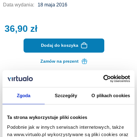
Data wydania:
18 maja 2016
36,90
zł
Dodaj do koszyka
Zamów na prezent
Opis ebooka
Szczegóły
Zgoda
Szczegóły
O plikach cookies
Ukryta wyrocznia - ebook
Jak ukarać nieśmiertelnego?
Ta strona wykorzystuje pliki cookies
Czyniąc go śmiertelnikiem.
Podobnie jak w innych serwisach internetowych, także
na www.virtualo.pl wykorzystywane są pliki cookies oraz
Apollo rozgniewał swojego ojca Zeusa i za karę został