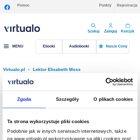
Pomoc
Punkty
Rejestracja
Szukaj
Zaloguj
Koszyk
MENU
Ebooki
Audiobooki
Nasze Ceny
Virtualo.pl
›
Lektor Elisabeth Moss
Filtruj
Sortuj
Elisabeth Moss
Zgoda
Szczegóły
O plikach cookies
Brak pozycji.
Ta strona wykorzystuje pliki cookies
Podobnie jak w innych serwisach internetowych, także
Na stronie
40
na www.virtualo.pl wykorzystywane są pliki cookies oraz