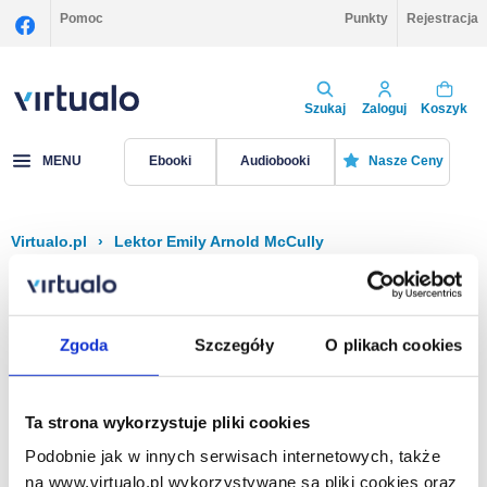
Pomoc
Punkty
Rejestracja
Szukaj
Zaloguj
Koszyk
MENU
Ebooki
Audiobooki
Nasze Ceny
Virtualo.pl
›
Lektor Emily Arnold McCully
Filtruj
Sortuj
Emily Arnold McCully
Zgoda
Szczegóły
O plikach cookies
Brak pozycji.
Ta strona wykorzystuje pliki cookies
Podobnie jak w innych serwisach internetowych, także
Na stronie
40
na www.virtualo.pl wykorzystywane są pliki cookies oraz