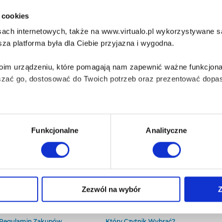
i cookies
ach internetowych, także na www.virtualo.pl wykorzystywane są 
za platforma była dla Ciebie przyjazna i wygodna.
Twoim urządzeniu, które pomagają nam zapewnić ważne funkcjona
szać go, dostosować do Twoich potrzeb oraz prezentować dopas
iezbędne do prawidłowego i bezpiecznego działania serwisu - s
Funkcjonalne
Analityczne
wi Twoje doświadczenia jeśli jesteś naszym Użytkownikiem.
 dobrowolna i można ją zmienić w dowolnym momencie, klikając 
O Virtualo
Baza wiedzy
Zezwól na wybór
Z
Kontakt
Który Format Ebooka Wybrać?
O Nas
Naucz Się Słuchać Audiobooków
aniu przez nas z plików cookies oraz o przetwarzaniu Twoich d
Regulamin Zakupów
Który Czytnik Wybrać?
ieniach, znajdziesz w naszej
Polityce prywatności
.