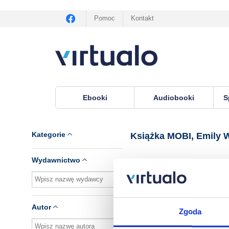
Pomoc
Kontakt
Ebooki
Audiobooki
S
Virtualo.pl
›
Książka MOBI, lektor Emily Willing
Kategorie
Książka MOBI, Emily 
Wydawnictwo
Brak pozycji.
Autor
Zgoda