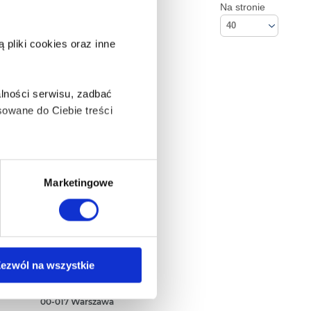
Na stronie
40
pliki cookies oraz inne
lności serwisu, zadbać
owane do Ciebie treści
ą także takie, które wymagają
Marketingowe
na ikonę w lewym dolnym
Kontakt
ezwól na wszystkie
Empik S.A
ul. Marszałkowska 104/122
anych osobowych, w tym
00-017 Warszawa