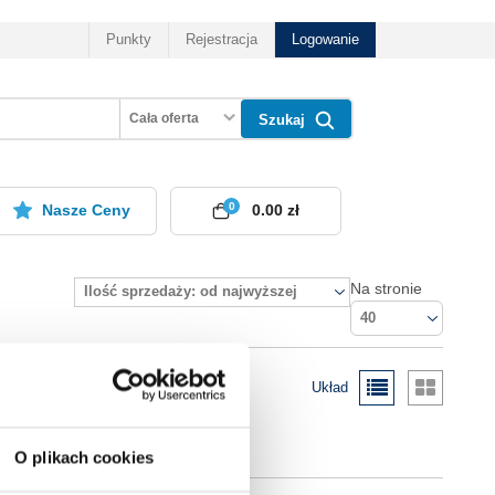
Punkty
Rejestracja
Logowanie
Cała oferta
Szukaj
0
Nasze Ceny
0.00 zł
Na stronie
Ilość sprzedaży: od najwyższej
40
Układ
O plikach cookies