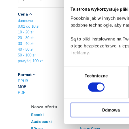
Ta strona wykorzystuje plik
Cena
Podobnie jak w innych serwis
darmowe
podobne technologie, aby nas
0,01 do 10 zł
10 - 20 zł
20 - 30 zł
Są to pliki instalowane na 
30 - 40 zł
o jego bezpieczeństwo, ulep
40 - 50 zł
i reklamy.
50 - 100 zł
powyżej 100 zł
Poza plikami, które są nam n
Wybór
Twojej zgody.
Format
Techniczne
zgody
EPUB
MOBI
Każda udzielona zgoda popra
PDF
Zgoda na pliki cookies jest
Nasza oferta
Polecamy
rogu strony.
Odmowa
Ebooki
Darmowe Ebooki
Audiobooki
Ebooki Na Kindle
Więcej informacji o korzyst
EPrasa
Nasze Ceny
o przysługujących Ci uprawn