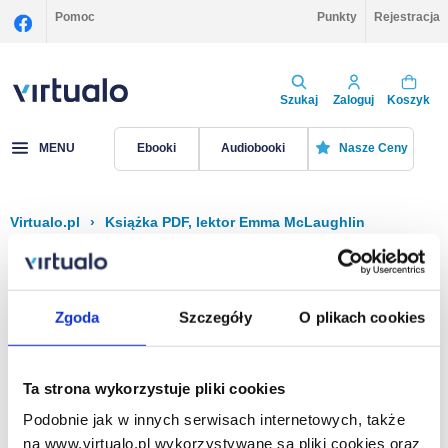
Pomoc
Punkty
Rejestracja
Szukaj
Zaloguj
Koszyk
MENU
Ebooki
Audiobooki
Nasze Ceny
Virtualo.pl
›
Książka PDF, lektor Emma McLaughlin
Filtruj
Sortuj
Książka PDF, Emma McLaughlin
Zgoda
Szczegóły
O plikach cookies
Brak pozycji.
Ta strona wykorzystuje pliki cookies
Podobnie jak w innych serwisach internetowych, także
Na stronie
40
na www.virtualo.pl wykorzystywane są pliki cookies oraz