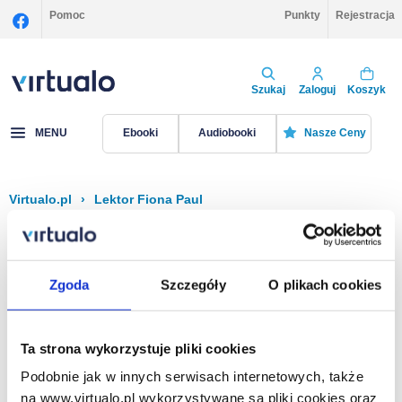
Pomoc
Punkty
Rejestracja
Szukaj
Zaloguj
Koszyk
MENU
Ebooki
Audiobooki
Nasze Ceny
Virtualo.pl
›
Lektor Fiona Paul
Filtruj
Sortuj
Fiona Paul
Zgoda
Szczegóły
O plikach cookies
Brak pozycji.
Ta strona wykorzystuje pliki cookies
Podobnie jak w innych serwisach internetowych, także
Na stronie
40
na www.virtualo.pl wykorzystywane są pliki cookies oraz