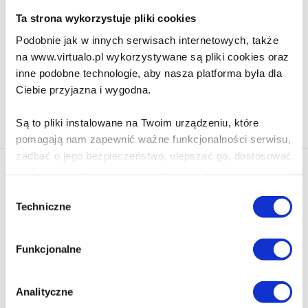
42.90 zł
Ta strona wykorzystuje pliki cookies
Podobnie jak w innych serwisach internetowych, także
Do koszyka
Na prezent
na www.virtualo.pl wykorzystywane są pliki cookies oraz
inne podobne technologie, aby nasza platforma była dla
Ciebie przyjazna i wygodna.
Na stronie
40
Są to pliki instalowane na Twoim urządzeniu, które
pomagają nam zapewnić ważne funkcjonalności serwisu,
zadbać o jego bezpieczeństwo, ulepszać go, dostosować
do Twoich potrzeb oraz prezentować dopasowane do
Newsletter - rabat 10%
Ciebie treści i reklamy.
Klikając ZAPISZ SIĘ, zgadzasz się na otrzymywanie informacji
Wybór
marketingowych dotyczących virtualo.pl oraz partnerów biznesowych
Techniczne
zgody
Virtualo.
Poza plikami, które są nam niezbędne do prawidłowego
i bezpiecznego działania serwisu - są także takie, które
Zgodę można wycofać w każdym czasie w sposób określony w
Funkcjonalne
Polityce Prywatności
.
wymagają Twojej zgody.
Wycofanie zgody nie wpływa na zgodność z prawem przetwarzania
dokonanego przed jej wycofaniem.
Każda udzielona zgoda poprawi Twoje doświadczenia
Analityczne
jeśli jesteś naszym Użytkownikiem.