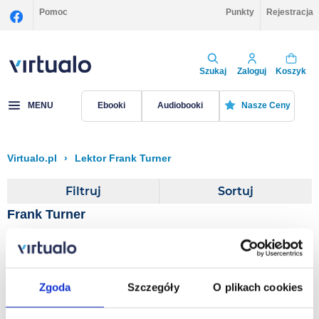
Pomoc
Punkty
Rejestracja
Szukaj
Zaloguj
Koszyk
MENU
Ebooki
Audiobooki
Nasze Ceny
Virtualo.pl
›
Lektor Frank Turner
Filtruj
Sortuj
Frank Turner
Sir Gawain and the Green
Knight
Zgoda
Szczegóły
O plikach cookies
Bernard O'Donoghue