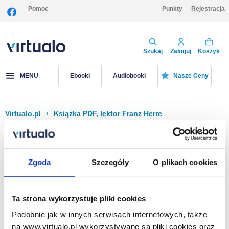
Pomoc
Punkty
Rejestracja
Szukaj
Zaloguj
Koszyk
MENU
Ebooki
Audiobooki
Nasze Ceny
Virtualo.pl
›
Książka PDF, lektor Franz Herre
Filtruj
Sortuj
Książka PDF, Franz Herre
Zgoda
Szczegóły
O plikach cookies
Brak pozycji.
Ta strona wykorzystuje pliki cookies
Podobnie jak w innych serwisach internetowych, także
Na stronie
40
na www.virtualo.pl wykorzystywane są pliki cookies oraz