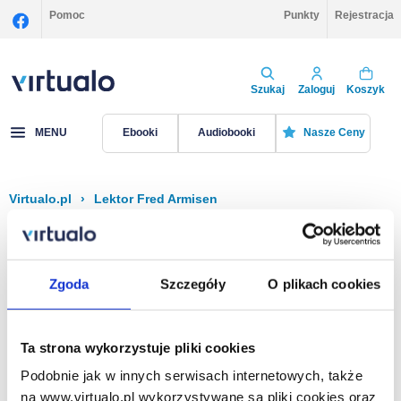
Pomoc
Punkty
Rejestracja
Szukaj
Zaloguj
Koszyk
MENU
Ebooki
Audiobooki
Nasze Ceny
Virtualo.pl
›
Lektor Fred Armisen
Filtruj
Sortuj
Fred Armisen
Zgoda
Szczegóły
O plikach cookies
Brak pozycji.
Ta strona wykorzystuje pliki cookies
Podobnie jak w innych serwisach internetowych, także
Na stronie
40
na www.virtualo.pl wykorzystywane są pliki cookies oraz