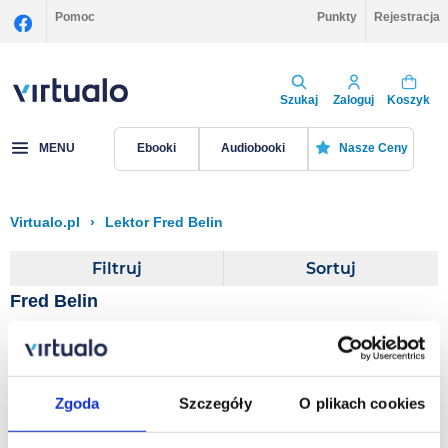
Pomoc
Punkty
Rejestracja
Szukaj
Zaloguj
Koszyk
MENU
Ebooki
Audiobooki
Nasze Ceny
Virtualo.pl
›
Lektor Fred Belin
Filtruj
Sortuj
Fred Belin
Tajemnice Rokicińskiej
Manufaktury
Zgoda
Szczegóły
O plikach cookies
Fred Belin