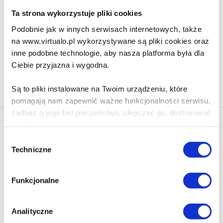
32.95 zł
Ta strona wykorzystuje pliki cookies
Podobnie jak w innych serwisach internetowych, także
Do koszyka
Na prezent
na www.virtualo.pl wykorzystywane są pliki cookies oraz
inne podobne technologie, aby nasza platforma była dla
Ciebie przyjazna i wygodna.
Na stronie
40
Są to pliki instalowane na Twoim urządzeniu, które
pomagają nam zapewnić ważne funkcjonalności serwisu,
zadbać o jego bezpieczeństwo, ulepszać go, dostosować
do Twoich potrzeb oraz prezentować dopasowane do
Newsletter - rabat 10%
Ciebie treści i reklamy.
Klikając ZAPISZ SIĘ, zgadzasz się na otrzymywanie informacji
Wybór
marketingowych dotyczących virtualo.pl oraz partnerów biznesowych
Techniczne
zgody
Virtualo.
Poza plikami, które są nam niezbędne do prawidłowego
i bezpiecznego działania serwisu - są także takie, które
Zgodę można wycofać w każdym czasie w sposób określony w
Funkcjonalne
Polityce Prywatności
.
wymagają Twojej zgody.
Wycofanie zgody nie wpływa na zgodność z prawem przetwarzania
dokonanego przed jej wycofaniem.
Każda udzielona zgoda poprawi Twoje doświadczenia
Analityczne
jeśli jesteś naszym Użytkownikiem.