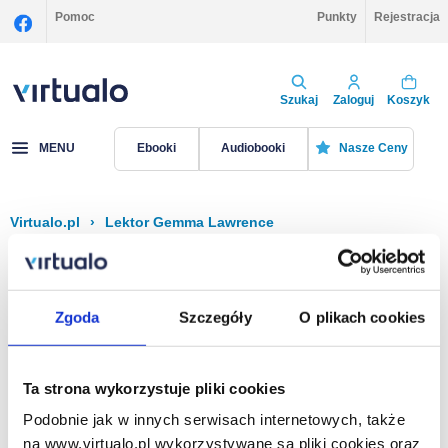
Pomoc
Punkty
Rejestracja
Szukaj
Zaloguj
Koszyk
MENU
Ebooki
Audiobooki
Nasze Ceny
Virtualo.pl
›
Lektor Gemma Lawrence
Filtruj
Sortuj
Gemma Lawrence
Zgoda
Szczegóły
O plikach cookies
Brak pozycji.
Ta strona wykorzystuje pliki cookies
Podobnie jak w innych serwisach internetowych, także
Na stronie
40
na www.virtualo.pl wykorzystywane są pliki cookies oraz