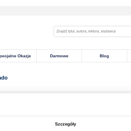
pecjalne Okazje
Darmowe
Blog
ado
eavy Tales
Szczegóły
n Zazula
,
Chuck Billy