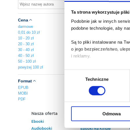
Au
Ta strona wykorzystuje plik
pl
Cena
Podobnie jak w innych serwis
A
darmowe
podobne technologie, aby nas
Za
0,01 do 10 zł
10 - 20 zł
Są to pliki instalowane na 
20 - 30 zł
o jego bezpieczeństwo, ulep
30 - 40 zł
40 - 50 zł
i reklamy.
50 - 100 zł
powyżej 100 zł
Poza plikami, które są nam n
Wybór
Twojej zgody.
Techniczne
zgody
Format
EPUB
Każda udzielona zgoda popra
MOBI
PDF
Zgoda na pliki cookies jest
rogu strony.
Nasza oferta
Polecamy
Odmowa
Ebooki
Darmowe Ebooki
Więcej informacji o korzyst
Audiobooki
Ebooki Na Kindle