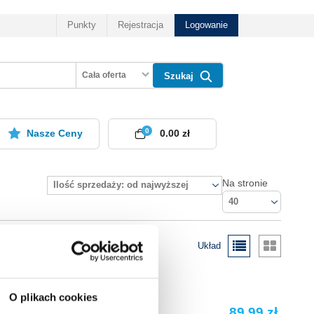
Punkty
Rejestracja
Logowanie
Cała oferta
Szukaj
0
Nasze Ceny
0.00 zł
Na stronie
Ilość sprzedaży: od najwyższej
40
Układ
O plikach cookies
89.99 zł