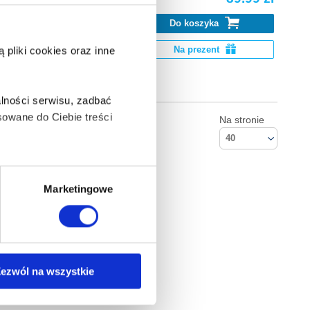
Do koszyka
k Go. Pobierz
Na prezent
pliki cookies oraz inne
lności serwisu, zadbać
owane do Ciebie treści
Na stronie
40
ą także takie, które wymagają
Marketingowe
na ikonę w lewym dolnym
Kontakt
ezwól na wszystkie
Empik S.A
anych osobowych, w tym
ul. Marszałkowska 104/122