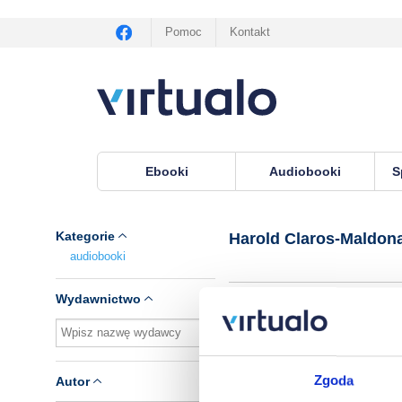
Pomoc
Kontakt
Ebooki
Audiobooki
S
Virtualo.pl
›
Lektor Harold Claros-Maldonado
Kategorie
Harold Claros-Maldon
audiobooki
Wydawnictwo
H
Zgoda
Autor
Jo