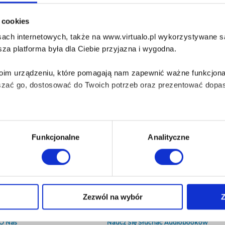
diobook po zakupie nie będzie dostępny do słuchania w aplikacji Empi
i cookies
ik ze swojej biblioteki i odsłuchaj go w dowolnej innej aplikacji...
ach internetowych, także na www.virtualo.pl wykorzystywane są 
UDIOBOOK:
MP3
za platforma była dla Ciebie przyjazna i wygodna.
bezpieczenie:
brak
Twoim urządzeniu, które pomagają nam zapewnić ważne funkcjona
szać go, dostosować do Twoich potrzeb oraz prezentować dopas
iezbędne do prawidłowego i bezpiecznego działania serwisu - s
Funkcjonalne
Analityczne
wi Twoje doświadczenia jeśli jesteś naszym Użytkownikiem.
 dobrowolna i można ją zmienić w dowolnym momencie, klikając 
O Virtualo
Baza wiedzy
Zezwól na wybór
Z
Kontakt
Który Format Ebooka Wybrać?
aniu przez nas z plików cookies oraz o przetwarzaniu Twoich d
O Nas
Naucz Się Słuchać Audiobooków