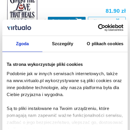
81.90 zł
Do koszyka
Na prezent
Receiving Love
Zgoda
Szczegóły
O plikach cookies
Harville Hendrix
,
Helen LaKelly Hunt
84.90 zł
Ta strona wykorzystuje pliki cookies
Do koszyka
Na prezent
Podobnie jak w innych serwisach internetowych, także
na www.virtualo.pl wykorzystywane są pliki cookies oraz
inne podobne technologie, aby nasza platforma była dla
Getting the Love You Want
Ciebie przyjazna i wygodna.
Audio Companion
Harville Hendrix
,
Helen LaKelly Hunt
Są to pliki instalowane na Twoim urządzeniu, które
pomagają nam zapewnić ważne funkcjonalności serwisu,
79.90 zł
zadbać o jego bezpieczeństwo, ulepszać go, dostosować
do Twoich potrzeb oraz prezentować dopasowane do