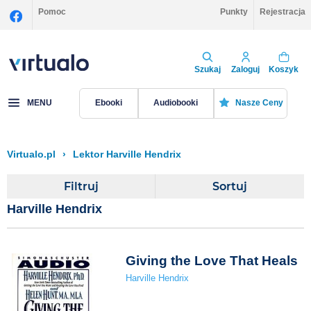
Pomoc
Punkty
Rejestracja
Szukaj
Zaloguj
Koszyk
MENU
Ebooki
Audiobooki
Nasze Ceny
Virtualo.pl
›
Lektor Harville Hendrix
Filtruj
Sortuj
Harville Hendrix
Giving the Love That Heals
Harville Hendrix