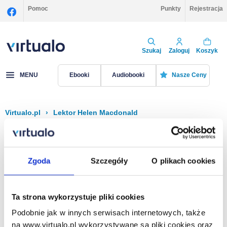
Pomoc
Punkty
Rejestracja
Szukaj
Zaloguj
Koszyk
MENU
Ebooki
Audiobooki
Nasze Ceny
Virtualo.pl
›
Lektor Helen Macdonald
Filtruj
Sortuj
Helen Macdonald
Zgoda
Szczegóły
O plikach cookies
Brak pozycji.
Ta strona wykorzystuje pliki cookies
Podobnie jak w innych serwisach internetowych, także
Na stronie
40
na www.virtualo.pl wykorzystywane są pliki cookies oraz