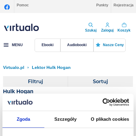
Pomoc
Punkty
Rejestracja
Szukaj
Zaloguj
Koszyk
MENU
Ebooki
Audiobooki
Nasze Ceny
Virtualo.pl
›
Lektor Hulk Hogan
Filtruj
Sortuj
Hulk Hogan
Hollywood Hulk Hogan
Zgoda
Szczegóły
O plikach cookies
Hulk Hogan