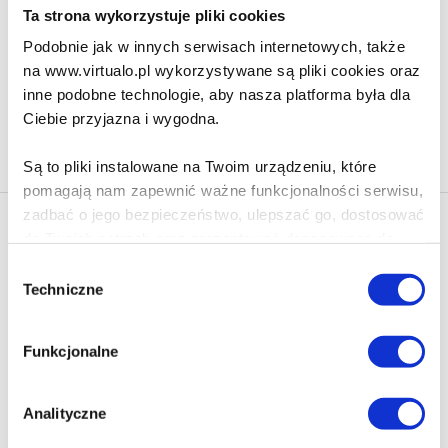
81.90 zł
Ta strona wykorzystuje pliki cookies
Do koszyka
Na prezent
Podobnie jak w innych serwisach internetowych, także
na www.virtualo.pl wykorzystywane są pliki cookies oraz
inne podobne technologie, aby nasza platforma była dla
Ciebie przyjazna i wygodna.
Na stronie
40
Są to pliki instalowane na Twoim urządzeniu, które
pomagają nam zapewnić ważne funkcjonalności serwisu,
zadbać o jego bezpieczeństwo, ulepszać go, dostosować
Newsletter - rabat 10%
do Twoich potrzeb oraz prezentować dopasowane do
Klikając ZAPISZ SIĘ, zgadzasz się na otrzymywanie informacji
Ciebie treści i reklamy.
Wybór
marketingowych dotyczących virtualo.pl oraz partnerów biznesowych
Techniczne
zgody
Virtualo.
Poza plikami, które są nam niezbędne do prawidłowego
Zgodę można wycofać w każdym czasie w sposób określony w
i bezpiecznego działania serwisu - są także takie, które
Polityce Prywatności
.
Funkcjonalne
wymagają Twojej zgody.
Wycofanie zgody nie wpływa na zgodność z prawem przetwarzania
dokonanego przed jej wycofaniem.
Każda udzielona zgoda poprawi Twoje doświadczenia
Analityczne
jeśli jesteś naszym Użytkownikiem.
Zapisz się