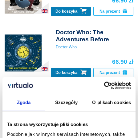
66.90 zł
Do koszyka
Na prezent
Doctor Who: The
Adventures Before
Doctor Who
66.90 zł
Do koszyka
Na prezent
Another Case of Milton
Jones: Series 1-5
Zgoda
Szczegóły
O plikach cookies
Milton Jones
66.90 zł
Ta strona wykorzystuje pliki cookies
Podobnie jak w innych serwisach internetowych, także
Do koszyka
Na prezent