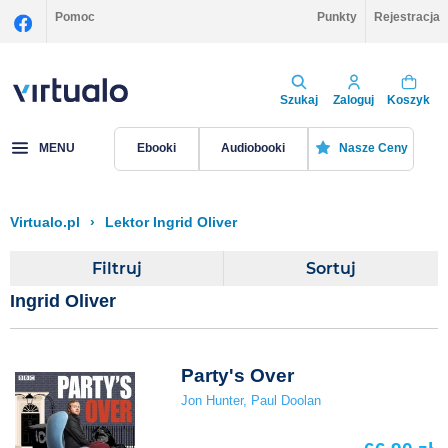
Pomoc
Punkty
Rejestracja
Szukaj
Zaloguj
Koszyk
MENU
Ebooki
Audiobooki
Nasze Ceny
Virtualo.pl
›
Lektor Ingrid Oliver
Filtruj
Sortuj
Ingrid Oliver
Party's Over
Jon Hunter
,
Paul Doolan