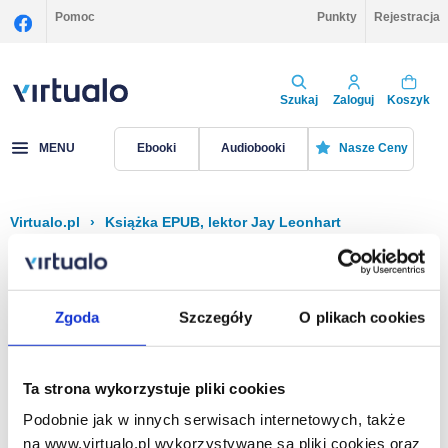
Pomoc
Punkty
Rejestracja
Szukaj
Zaloguj
Koszyk
MENU
Ebooki
Audiobooki
Nasze Ceny
Virtualo.pl
›
Książka EPUB, lektor Jay Leonhart
Filtruj
Sortuj
Książka EPUB, Jay Leonhart
Zgoda
Szczegóły
O plikach cookies
Brak pozycji.
Ta strona wykorzystuje pliki cookies
Podobnie jak w innych serwisach internetowych, także
Na stronie
40
na www.virtualo.pl wykorzystywane są pliki cookies oraz