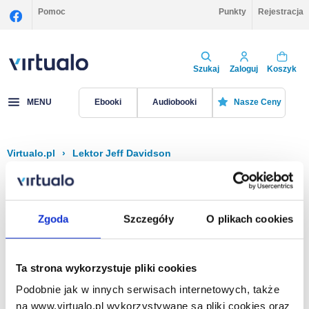
Pomoc
Punkty
Rejestracja
Szukaj
Zaloguj
Koszyk
MENU
Ebooki
Audiobooki
Nasze Ceny
Virtualo.pl
›
Lektor Jeff Davidson
Filtruj
Sortuj
Jeff Davidson
Zgoda
Szczegóły
O plikach cookies
Brak pozycji.
Ta strona wykorzystuje pliki cookies
Podobnie jak w innych serwisach internetowych, także
Na stronie
40
na www.virtualo.pl wykorzystywane są pliki cookies oraz