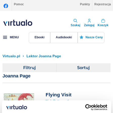
Pomoc
Punkty
Rejestracja
Szukaj
Zaloguj
Koszyk
MENU
Ebooki
Audiobooki
Nasze Ceny
Virtualo.pl
›
Lektor Joanna Page
Filtruj
Sortuj
Joanna Page
Flying Visit
Nick Butterworth