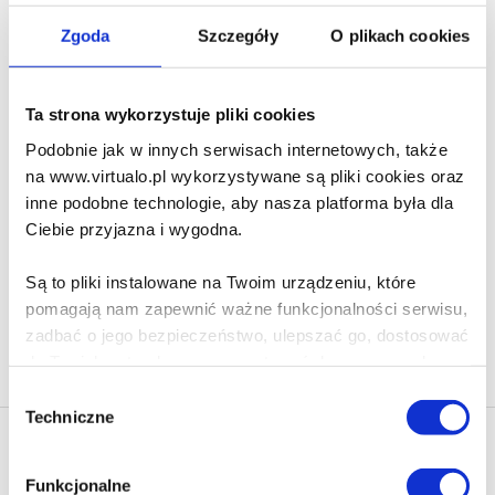
30.90 zł
Zgoda
Szczegóły
O plikach cookies
Do koszyka
Na prezent
Killing It
Ta strona wykorzystuje pliki cookies
Laurence Howarth
Podobnie jak w innych serwisach internetowych, także
na www.virtualo.pl wykorzystywane są pliki cookies oraz
61.90 zł
inne podobne technologie, aby nasza platforma była dla
Ciebie przyjazna i wygodna.
Do koszyka
Na prezent
Są to pliki instalowane na Twoim urządzeniu, które
pomagają nam zapewnić ważne funkcjonalności serwisu,
zadbać o jego bezpieczeństwo, ulepszać go, dostosować
Na stronie
40
do Twoich potrzeb oraz prezentować dopasowane do
Ciebie treści i reklamy.
Wybór
Techniczne
zgody
Poza plikami, które są nam niezbędne do prawidłowego
Newsletter - rabat 10%
i bezpiecznego działania serwisu - są także takie, które
Klikając ZAPISZ SIĘ, zgadzasz się na otrzymywanie informacji
Funkcjonalne
wymagają Twojej zgody.