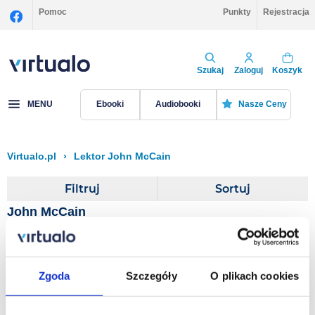
Pomoc
Punkty
Rejestracja
Szukaj
Zaloguj
Koszyk
MENU
Ebooki
Audiobooki
Nasze Ceny
Virtualo.pl
›
Lektor John McCain
Filtruj
Sortuj
John McCain
Thirteen Soldiers
Zgoda
Szczegóły
O plikach cookies
Mark Salter
,
John McCain