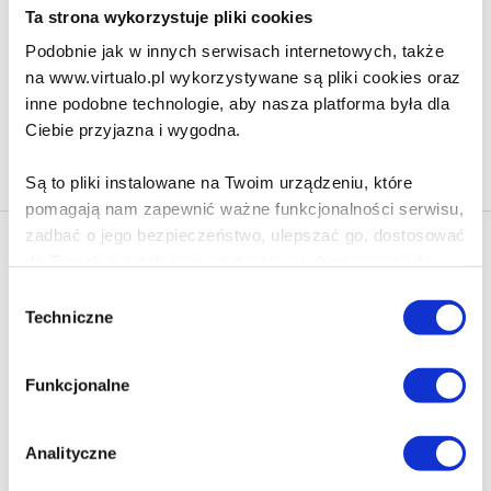
159.90 zł
Ta strona wykorzystuje pliki cookies
Do koszyka
Na prezent
Podobnie jak w innych serwisach internetowych, także
na www.virtualo.pl wykorzystywane są pliki cookies oraz
inne podobne technologie, aby nasza platforma była dla
Ciebie przyjazna i wygodna.
Na stronie
40
Są to pliki instalowane na Twoim urządzeniu, które
pomagają nam zapewnić ważne funkcjonalności serwisu,
zadbać o jego bezpieczeństwo, ulepszać go, dostosować
Newsletter - rabat 10%
do Twoich potrzeb oraz prezentować dopasowane do
Klikając ZAPISZ SIĘ, zgadzasz się na otrzymywanie informacji
Ciebie treści i reklamy.
Wybór
marketingowych dotyczących virtualo.pl oraz partnerów biznesowych
Techniczne
zgody
Virtualo.
Poza plikami, które są nam niezbędne do prawidłowego
Zgodę można wycofać w każdym czasie w sposób określony w
i bezpiecznego działania serwisu - są także takie, które
Polityce Prywatności
.
Funkcjonalne
wymagają Twojej zgody.
Wycofanie zgody nie wpływa na zgodność z prawem przetwarzania
dokonanego przed jej wycofaniem.
Każda udzielona zgoda poprawi Twoje doświadczenia
Analityczne
jeśli jesteś naszym Użytkownikiem.
Zapisz się