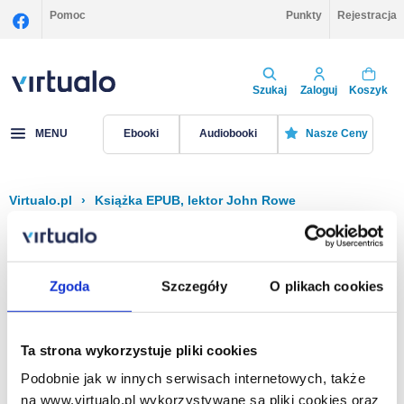
Pomoc
Punkty
Rejestracja
Szukaj
Zaloguj
Koszyk
MENU
Ebooki
Audiobooki
Nasze Ceny
Virtualo.pl
›
Książka EPUB, lektor John Rowe
Filtruj
Sortuj
Książka EPUB, John Rowe
Zgoda
Szczegóły
O plikach cookies
Brak pozycji.
Ta strona wykorzystuje pliki cookies
Podobnie jak w innych serwisach internetowych, także
Na stronie
40
na www.virtualo.pl wykorzystywane są pliki cookies oraz