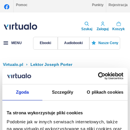
Pomoc
Punkty
Rejestracja
Szukaj
Zaloguj
Koszyk
MENU
Ebooki
Audiobooki
Nasze Ceny
Virtualo.pl
›
Lektor Joseph Porter
Filtruj
Sortuj
Joseph Porter
Zgoda
Szczegóły
O plikach cookies
Brak pozycji.
Ta strona wykorzystuje pliki cookies
Podobnie jak w innych serwisach internetowych, także
Na stronie
40
na www.virtualo.pl wykorzystywane są pliki cookies oraz