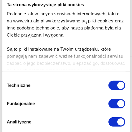
106.90 zł
Ta strona wykorzystuje pliki cookies
Do koszyka
Na prezent
Podobnie jak w innych serwisach internetowych, także
na www.virtualo.pl wykorzystywane są pliki cookies oraz
inne podobne technologie, aby nasza platforma była dla
Ciebie przyjazna i wygodna.
Na stronie
40
Są to pliki instalowane na Twoim urządzeniu, które
pomagają nam zapewnić ważne funkcjonalności serwisu,
zadbać o jego bezpieczeństwo, ulepszać go, dostosować
Newsletter - rabat 10%
do Twoich potrzeb oraz prezentować dopasowane do
Klikając ZAPISZ SIĘ, zgadzasz się na otrzymywanie informacji
Ciebie treści i reklamy.
Wybór
marketingowych dotyczących virtualo.pl oraz partnerów biznesowych
Techniczne
zgody
Virtualo.
Poza plikami, które są nam niezbędne do prawidłowego
Zgodę można wycofać w każdym czasie w sposób określony w
i bezpiecznego działania serwisu - są także takie, które
Polityce Prywatności
.
Funkcjonalne
wymagają Twojej zgody.
Wycofanie zgody nie wpływa na zgodność z prawem przetwarzania
dokonanego przed jej wycofaniem.
Każda udzielona zgoda poprawi Twoje doświadczenia
Analityczne
jeśli jesteś naszym Użytkownikiem.
Zapisz się