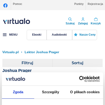
Pomoc
Punkty
Rejestracja
Szukaj
Zaloguj
Koszyk
MENU
Ebooki
Audiobooki
Nasze Ceny
Virtualo.pl
›
Lektor Joshua Prager
Filtruj
Sortuj
Joshua Prager
Echoing Green
Zgoda
Szczegóły
O plikach cookies
Joshua Prager