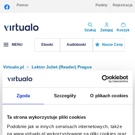
Pomoc
Punkty
Rejestracja
Szukaj
Zaloguj
Koszyk
MENU
Ebooki
Audiobooki
Nasze Ceny
Virtualo.pl
›
Lektor Juliet (Reader) Prague
Filtruj
Sortuj
Juliet (Reader) Prague
Zgoda
Szczegóły
O plikach cookies
Brak pozycji.
Ta strona wykorzystuje pliki cookies
Podobnie jak w innych serwisach internetowych, także
Na stronie
40
na www.virtualo.pl wykorzystywane są pliki cookies oraz