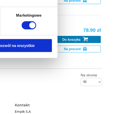
Na prezent
ą także takie, które wymagają
Marketingowe
78.90 zł
na ikonę w lewym dolnym
Do koszyka
k Go. Pobierz
ezwól na wszystkie
Na prezent
anych osobowych, w tym
Na stronie
40
Kontakt
Empik S.A