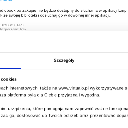
diobook po zakupie nie będzie dostępny do słuchania w aplikacji Empi
ik ze swojej biblioteki i odsłuchaj go w dowolnej innej aplikacji...
UDIOBOOK:
MP3
bezpieczenie:
brak
ho Deserves Your Love
C Davis
Szczegóły
diobook po zakupie nie będzie dostępny do słuchania w aplikacji Empi
ik ze swojej biblioteki i odsłuchaj go w dowolnej innej aplikacji...
i cookies
UDIOBOOK:
MP3
bezpieczenie:
brak
ach internetowych, także na www.virtualo.pl wykorzystywane są 
za platforma była dla Ciebie przyjazna i wygodna.
ho Deserves Your Love
C Davis
Twoim urządzeniu, które pomagają nam zapewnić ważne funkcjona
szać go, dostosować do Twoich potrzeb oraz prezentować dopas
diobook po zakupie nie będzie dostępny do słuchania w aplikacji Empi
ik ze swojej biblioteki i odsłuchaj go w dowolnej innej aplikacji...