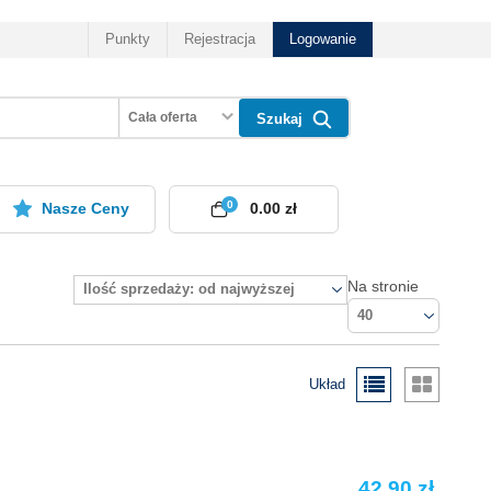
Punkty
Rejestracja
Logowanie
Cała oferta
Szukaj
0
Nasze Ceny
0.00 zł
Na stronie
Ilość sprzedaży: od najwyższej
40
Układ
42.90 zł