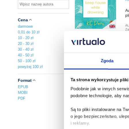
Au
pl
Cena
A
darmowe
Za
0,01 do 10 zł
10 - 20 zł
20 - 30 zł
W
30 - 40 zł
K
40 - 50 zł
Zgoda
50 - 100 zł
Au
powyżej 100 zł
pl
Ta strona wykorzystuje plik
Format
A
Za
EPUB
Podobnie jak w innych serwis
MOBI
podobne technologie, aby nas
PDF
W
K
Są to pliki instalowane na 
o jego bezpieczeństwo, ulep
Au
i reklamy.
pl