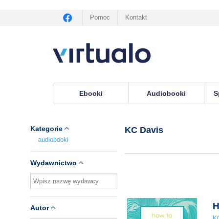
Pomoc
Kontakt
Ebooki
Audiobooki
S
Virtualo.pl
›
Lektor KC Davis
Kategorie
KC Davis
audiobooki
Wydawnictwo
H
Autor
K