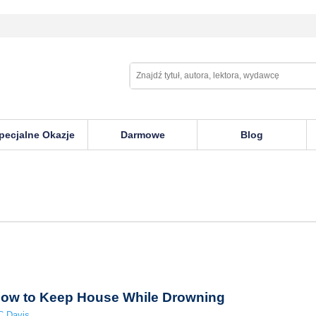
pecjalne Okazje
Darmowe
Blog
ow to Keep House While Drowning
C Davis