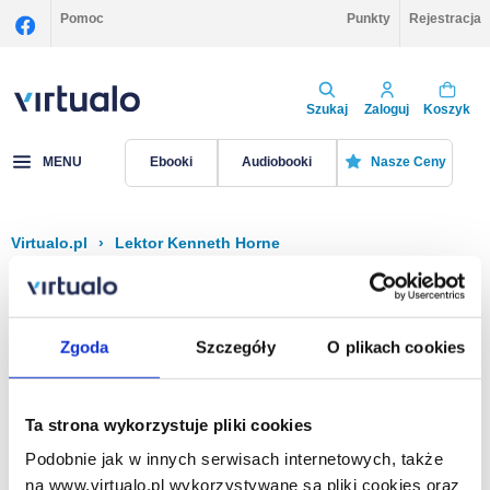
Pomoc
Punkty
Rejestracja
Szukaj
Zaloguj
Koszyk
MENU
Ebooki
Audiobooki
Nasze Ceny
Virtualo.pl
›
Lektor Kenneth Horne
Filtruj
Sortuj
Kenneth Horne
Zgoda
Szczegóły
O plikach cookies
Brak pozycji.
Ta strona wykorzystuje pliki cookies
Podobnie jak w innych serwisach internetowych, także
Na stronie
40
na www.virtualo.pl wykorzystywane są pliki cookies oraz