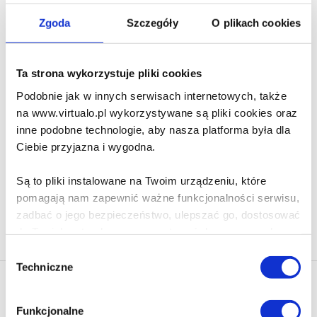
132.90 zł
Zgoda
Szczegóły
O plikach cookies
Do koszyka
Na prezent
The Taken
Ta strona wykorzystuje pliki cookies
Vicki Pettersson
Podobnie jak w innych serwisach internetowych, także
na www.virtualo.pl wykorzystywane są pliki cookies oraz
76.99 zł
inne podobne technologie, aby nasza platforma była dla
Ciebie przyjazna i wygodna.
Do koszyka
Na prezent
Są to pliki instalowane na Twoim urządzeniu, które
pomagają nam zapewnić ważne funkcjonalności serwisu,
zadbać o jego bezpieczeństwo, ulepszać go, dostosować
Na stronie
40
do Twoich potrzeb oraz prezentować dopasowane do
Ciebie treści i reklamy.
Wybór
Techniczne
zgody
Poza plikami, które są nam niezbędne do prawidłowego
Newsletter - rabat 10%
i bezpiecznego działania serwisu - są także takie, które
Klikając ZAPISZ SIĘ, zgadzasz się na otrzymywanie informacji
Funkcjonalne
wymagają Twojej zgody.