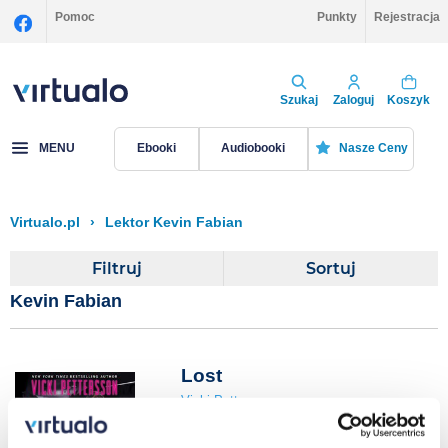
Pomoc
Punkty
Rejestracja
Szukaj
Zaloguj
Koszyk
MENU
Ebooki
Audiobooki
Nasze Ceny
Virtualo.pl
›
Lektor Kevin Fabian
Filtruj
Sortuj
Kevin Fabian
Lost
Vicki Pettersson