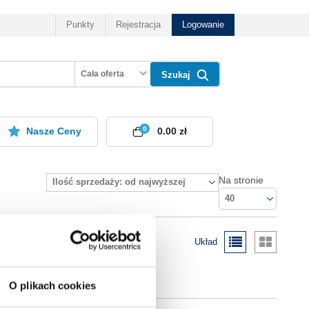
Punkty
Rejestracja
Logowanie
Cała oferta
Szukaj
0
Nasze Ceny
0.00 zł
Na stronie
Ilość sprzedaży: od najwyższej
40
Układ
O plikach cookies