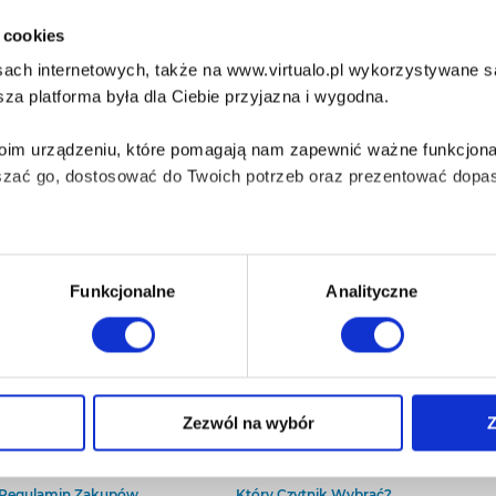
i cookies
ach internetowych, także na www.virtualo.pl wykorzystywane są 
za platforma była dla Ciebie przyjazna i wygodna.
Twoim urządzeniu, które pomagają nam zapewnić ważne funkcjona
szać go, dostosować do Twoich potrzeb oraz prezentować dopas
iezbędne do prawidłowego i bezpiecznego działania serwisu - s
Funkcjonalne
Analityczne
wi Twoje doświadczenia jeśli jesteś naszym Użytkownikiem.
 dobrowolna i można ją zmienić w dowolnym momencie, klikając 
O Virtualo
Baza wiedzy
Zezwól na wybór
Z
Kontakt
Który Format Ebooka Wybrać?
O Nas
Naucz Się Słuchać Audiobooków
aniu przez nas z plików cookies oraz o przetwarzaniu Twoich d
Regulamin Zakupów
Który Czytnik Wybrać?
ieniach, znajdziesz w naszej
Polityce prywatności
.