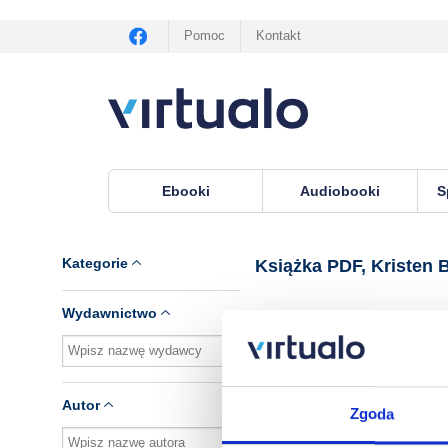
Pomoc
Kontakt
Ebooki
Audiobooki
S
Virtualo.pl
›
Książka PDF, lektor Kristen Bell
Kategorie
Książka PDF, Kristen B
Wydawnictwo
Brak pozycji.
Autor
Zgoda