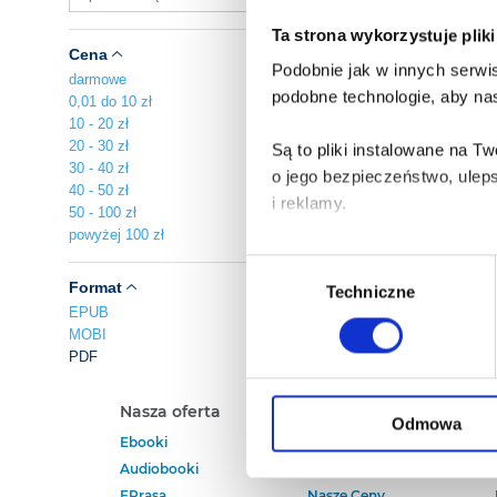
Ta strona wykorzystuje plik
Cena
Podobnie jak w innych serwis
darmowe
podobne technologie, aby nas
0,01 do 10 zł
10 - 20 zł
20 - 30 zł
Są to pliki instalowane na 
30 - 40 zł
o jego bezpieczeństwo, ulep
40 - 50 zł
i reklamy.
50 - 100 zł
powyżej 100 zł
Poza plikami, które są nam n
Wybór
Twojej zgody.
Format
Techniczne
zgody
EPUB
MOBI
Każda udzielona zgoda popra
PDF
Zgoda na pliki cookies jest
Nasza oferta
Polecamy
rogu strony.
Odmowa
Ebooki
Darmowe Ebooki
Audiobooki
Ebooki Na Kindle
Więcej informacji o korzyst
EPrasa
Nasze Ceny
o przysługujących Ci uprawn