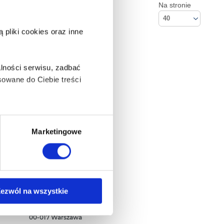
Na stronie
40
pliki cookies oraz inne
lności serwisu, zadbać
owane do Ciebie treści
ą także takie, które wymagają
Marketingowe
na ikonę w lewym dolnym
Kontakt
ezwól na wszystkie
Empik S.A
ul. Marszałkowska 104/122
anych osobowych, w tym
00-017 Warszawa