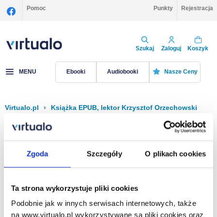
Pomoc
Punkty
Rejestracja
Szukaj
Zaloguj
Koszyk
MENU
Ebooki
Audiobooki
Nasze Ceny
Virtualo.pl
›
Książka EPUB, lektor Krzysztof Orzechowski
Filtruj
Sortuj
Książka EPUB, Krzysztof Orzechowski
Zgoda
Szczegóły
O plikach cookies
Brak pozycji.
Ta strona wykorzystuje pliki cookies
Podobnie jak w innych serwisach internetowych, także
Na stronie
40
na www.virtualo.pl wykorzystywane są pliki cookies oraz