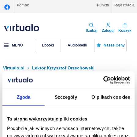
Pomoc
Punkty
Rejestracja
Szukaj
Zaloguj
Koszyk
MENU
Ebooki
Audiobooki
Nasze Ceny
Virtualo.pl
›
Lektor Krzysztof Orzechowski
Filtruj
Sortuj
Krzysztof Orzechowski
Zgoda
Szczegóły
O plikach cookies
Brak pozycji.
Ta strona wykorzystuje pliki cookies
Podobnie jak w innych serwisach internetowych, także
Na stronie
40
na www.virtualo.pl wykorzystywane są pliki cookies oraz