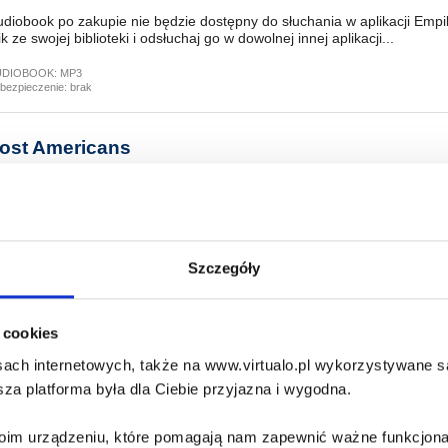
diobook po zakupie nie będzie dostępny do słuchania w aplikacji Empi
ik ze swojej biblioteki i odsłuchaj go w dowolnej innej aplikacji...
UDIOBOOK:
MP3
bezpieczenie:
brak
ost Americans
ristopher Bollen
diobook po zakupie nie będzie dostępny do słuchania w aplikacji Empi
ik ze swojej biblioteki i odsłuchaj go w dowolnej innej aplikacji...
UDIOBOOK:
MP3
Szczegóły
bezpieczenie:
brak
i cookies
in Laden Papers
lly Lahoud
ach internetowych, także na www.virtualo.pl wykorzystywane są 
za platforma była dla Ciebie przyjazna i wygodna.
diobook po zakupie nie będzie dostępny do słuchania w aplikacji Empi
ik ze swojej biblioteki i odsłuchaj go w dowolnej innej aplikacji...
Twoim urządzeniu, które pomagają nam zapewnić ważne funkcjona