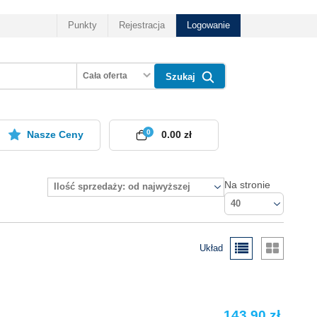
Punkty
Rejestracja
Logowanie
Cała oferta
Szukaj
0
Nasze Ceny
0.00 zł
Na stronie
Ilość sprzedaży: od najwyższej
40
Układ
143.90 zł