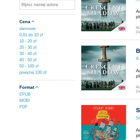
Au
pl
Cena
A
darmowe
Za
0,01 do 10 zł
10 - 20 zł
20 - 30 zł
B
30 - 40 zł
A.
40 - 50 zł
50 - 100 zł
Au
powyżej 100 zł
pl
Format
A
Za
EPUB
MOBI
PDF
S
St
Au
pl