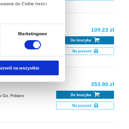
owane do Ciebie treści
ą także takie, które wymagają
109.23 zł
Marketingowe
Do koszyka
 the ones no one
Na prezent
na ikonę w lewym dolnym
ezwól na wszystkie
anych osobowych, w tym
353.90 zł
Do koszyka
k Go. Pobierz
Na prezent