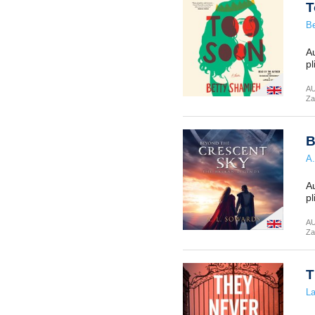
T
B
Au
pl
A
Za
B
A.
Au
pl
A
Za
T
La