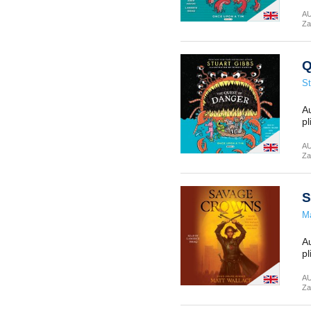
A
Za
Q
St
Au
pl
A
Za
S
Ma
Au
pl
A
Za