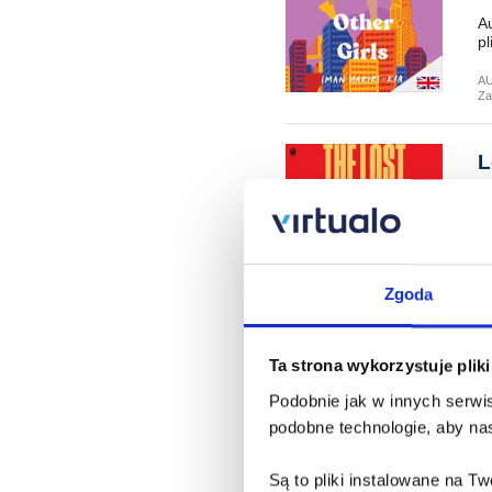
Au
pl
A
Za
L
Ch
Au
pl
A
Zgoda
Za
Ta strona wykorzystuje plik
B
Ne
Podobnie jak w innych serwis
podobne technologie, aby nas
Au
pl
Są to pliki instalowane na 