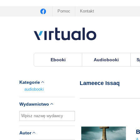
Pomoc
Kontakt
Ebooki
Audiobooki
S
Virtualo.pl
›
Lektor Lameece Issaq
Kategorie
Lameece Issaq
audiobooki
Wydawnictwo
B
Autor
A.