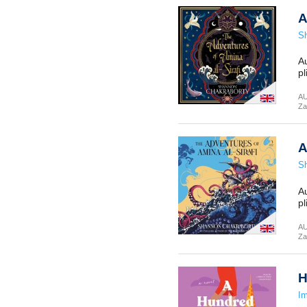
A
Sh
Au
pl
A
Za
A
Sh
Au
pl
A
Za
H
Im