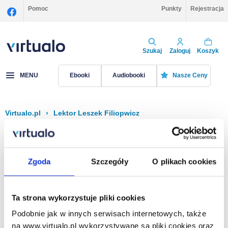
Pomoc
Punkty
Rejestracja
Szukaj
Zaloguj
Koszyk
MENU
Ebooki
Audiobooki
Nasze Ceny
Virtualo.pl
›
Lektor Leszek Filiopwicz
Filtruj
Sortuj
Leszek Filiopwicz
Zgoda
Szczegóły
O plikach cookies
Brak pozycji.
Ta strona wykorzystuje pliki cookies
Podobnie jak w innych serwisach internetowych, także
Na stronie
40
na www.virtualo.pl wykorzystywane są pliki cookies oraz