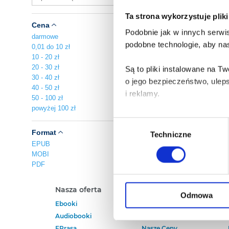
Ta strona wykorzystuje plik
Cena
Podobnie jak w innych serwis
darmowe
podobne technologie, aby nas
0,01 do 10 zł
10 - 20 zł
20 - 30 zł
Są to pliki instalowane na 
30 - 40 zł
o jego bezpieczeństwo, ulep
40 - 50 zł
i reklamy.
50 - 100 zł
powyżej 100 zł
Poza plikami, które są nam n
Wybór
Twojej zgody.
Format
Techniczne
zgody
EPUB
MOBI
Każda udzielona zgoda popra
PDF
Zgoda na pliki cookies jest
Nasza oferta
Polecamy
rogu strony.
Odmowa
Ebooki
Darmowe Ebooki
Audiobooki
Ebooki Na Kindle
Więcej informacji o korzyst
EPrasa
Nasze Ceny
o przysługujących Ci uprawn