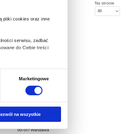
Na stronie
40
pliki cookies oraz inne
lności serwisu, zadbać
owane do Ciebie treści
ą także takie, które wymagają
Marketingowe
na ikonę w lewym dolnym
Kontakt
ezwól na wszystkie
Empik S.A
ul. Marszałkowska 104/122
anych osobowych, w tym
00-017 Warszawa