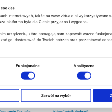
i cookies
ach internetowych, także na www.virtualo.pl wykorzystywane są 
za platforma była dla Ciebie przyjazna i wygodna.
Twoim urządzeniu, które pomagają nam zapewnić ważne funkcjona
szać go, dostosować do Twoich potrzeb oraz prezentować dopas
iezbędne do prawidłowego i bezpiecznego działania serwisu - s
Funkcjonalne
Analityczne
wi Twoje doświadczenia jeśli jesteś naszym Użytkownikiem.
 dobrowolna i można ją zmienić w dowolnym momencie, klikając 
O Virtualo
Baza wiedzy
Zezwól na wybór
Z
Kontakt
Który Format Ebooka Wybrać?
O Nas
Naucz Się Słuchać Audiobooków
aniu przez nas z plików cookies oraz o przetwarzaniu Twoich d
Regulamin Zakupów
Który Czytnik Wybrać?
ieniach, znajdziesz w naszej
Polityce prywatności
.