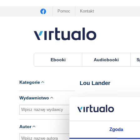
Pomoc
Kontakt
Ebooki
Audiobooki
S
Virtualo.pl
›
Lektor Lou Lander
Kategorie
Lou Lander
Wydawnictwo
Brak pozycji.
Autor
Zgoda