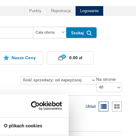
Punkty
Rejestracja
Logowanie
Cała oferta
Szukaj
0
Nasze Ceny
0.00 zł
Na stronie
Ilość sprzedaży: od najwyższej
40
Układ
O plikach cookies