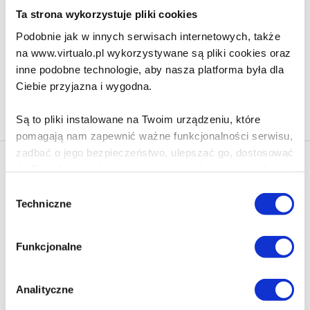
28.99 zł
Cena virtualo:
44.99 zł
Ta strona wykorzystuje pliki cookies
Do koszyka
Na prezent
Podobnie jak w innych serwisach internetowych, także
na www.virtualo.pl wykorzystywane są pliki cookies oraz
inne podobne technologie, aby nasza platforma była dla
Ciebie przyjazna i wygodna.
Na stronie
40
Są to pliki instalowane na Twoim urządzeniu, które
pomagają nam zapewnić ważne funkcjonalności serwisu,
zadbać o jego bezpieczeństwo, ulepszać go, dostosować
Newsletter - rabat 10%
do Twoich potrzeb oraz prezentować dopasowane do
Klikając ZAPISZ SIĘ, zgadzasz się na otrzymywanie informacji
Ciebie treści i reklamy.
Wybór
marketingowych dotyczących virtualo.pl oraz partnerów biznesowych
Techniczne
zgody
Virtualo.
Poza plikami, które są nam niezbędne do prawidłowego
Zgodę można wycofać w każdym czasie w sposób określony w
i bezpiecznego działania serwisu - są także takie, które
Polityce Prywatności
.
Funkcjonalne
wymagają Twojej zgody.
Wycofanie zgody nie wpływa na zgodność z prawem przetwarzania
dokonanego przed jej wycofaniem.
Każda udzielona zgoda poprawi Twoje doświadczenia
Analityczne
jeśli jesteś naszym Użytkownikiem.