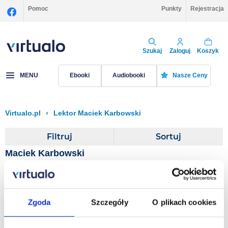
Pomoc
Punkty
Rejestracja
Szukaj
Zaloguj
Koszyk
MENU
Ebooki
Audiobooki
Nasze Ceny
Virtualo.pl
›
Lektor Maciek Karbowski
Filtruj
Sortuj
Maciek Karbowski
Two Dirty Souls
Zgoda
Szczegóły
O plikach cookies
Anna Langner