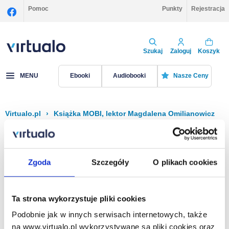
Pomoc
Punkty
Rejestracja
Szukaj
Zaloguj
Koszyk
MENU
Ebooki
Audiobooki
Nasze Ceny
Virtualo.pl
›
Książka MOBI, lektor Magdalena Omilianowicz
Filtruj
Sortuj
Książka MOBI, Magdalena Omilianowicz
Zgoda
Szczegóły
O plikach cookies
Brak pozycji.
Ta strona wykorzystuje pliki cookies
Podobnie jak w innych serwisach internetowych, także
Na stronie
40
na www.virtualo.pl wykorzystywane są pliki cookies oraz