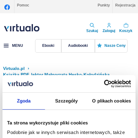
Pomoc
Punkty
Rejestracja
Szukaj
Zaloguj
Koszyk
MENU
Ebooki
Audiobooki
Nasze Ceny
Virtualo.pl
›
Książka PDF, lektor Małgorzata Hesko-Kołodzińska
Filtruj
Sortuj
Książka PDF, Małgorzata Hesko-Kołodzińska
Zgoda
Szczegóły
O plikach cookies
Brak pozycji.
Ta strona wykorzystuje pliki cookies
Podobnie jak w innych serwisach internetowych, także