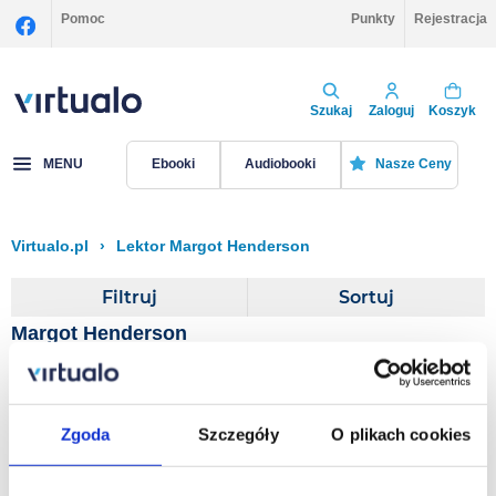
Pomoc
Punkty
Rejestracja
Szukaj
Zaloguj
Koszyk
MENU
Ebooki
Audiobooki
Nasze Ceny
Virtualo.pl
›
Lektor Margot Henderson
Filtruj
Sortuj
Margot Henderson
Opening Doors Within
Zgoda
Szczegóły
O plikach cookies
David Earl Platts
,
Jonathan Caddy
,
Eileen
Caddy