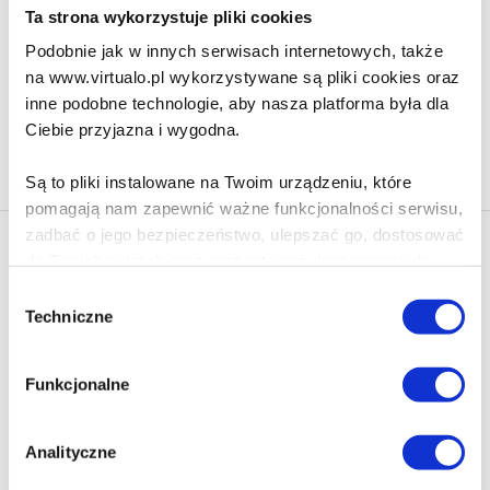
108.90 zł
Ta strona wykorzystuje pliki cookies
Do koszyka
Na prezent
Podobnie jak w innych serwisach internetowych, także
na www.virtualo.pl wykorzystywane są pliki cookies oraz
inne podobne technologie, aby nasza platforma była dla
Ciebie przyjazna i wygodna.
Na stronie
40
Są to pliki instalowane na Twoim urządzeniu, które
pomagają nam zapewnić ważne funkcjonalności serwisu,
zadbać o jego bezpieczeństwo, ulepszać go, dostosować
Newsletter - rabat 10%
do Twoich potrzeb oraz prezentować dopasowane do
Klikając ZAPISZ SIĘ, zgadzasz się na otrzymywanie informacji
Ciebie treści i reklamy.
Wybór
marketingowych dotyczących virtualo.pl oraz partnerów biznesowych
Techniczne
zgody
Virtualo.
Poza plikami, które są nam niezbędne do prawidłowego
Zgodę można wycofać w każdym czasie w sposób określony w
i bezpiecznego działania serwisu - są także takie, które
Polityce Prywatności
.
Funkcjonalne
wymagają Twojej zgody.
Wycofanie zgody nie wpływa na zgodność z prawem przetwarzania
dokonanego przed jej wycofaniem.
Każda udzielona zgoda poprawi Twoje doświadczenia
Analityczne
jeśli jesteś naszym Użytkownikiem.
Zapisz się