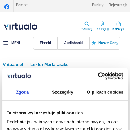
Pomoc
Punkty
Rejestracja
Szukaj
Zaloguj
Koszyk
MENU
Ebooki
Audiobooki
Nasze Ceny
Virtualo.pl
›
Lektor Marta Uszko
Filtruj
Sortuj
Marta Uszko
Zgoda
Szczegóły
O plikach cookies
Brak pozycji.
Ta strona wykorzystuje pliki cookies
Podobnie jak w innych serwisach internetowych, także
Na stronie
40
na www.virtualo.pl wykorzystywane są pliki cookies oraz