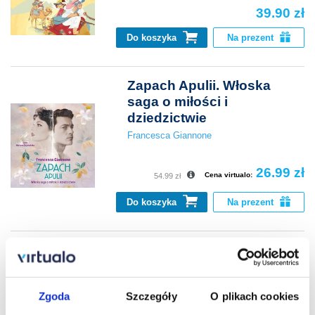
39.90 zł
Do koszyka
Na prezent
Zapach Apulii. Włoska
saga o miłości i
dziedzictwie
Francesca Giannone
26.99 zł
Cena virtualo:
54.99 zł
Do koszyka
Na prezent
Ludzie nocy
Sam Lloyd
Zgoda
Szczegóły
O plikach cookies
19.90 zł
Cena virtualo:
49.99 zł