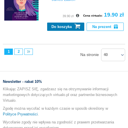
19.90 zł
Cena virtualo:
39.90 zł
Do koszyka
Na prezent
1
2
Na stronie
40
Newsletter - rabat 10%
Klikając ZAPISZ SIĘ, zgadzasz się na otrzymywanie informacji
marketingowych dotyczących virtualo.pl oraz partnerów biznesowych
Virtualo.
Zgodę można wycofać w każdym czasie w sposób określony w
Polityce Prywatności
.
Wycofanie zgody nie wpływa na zgodność z prawem przetwarzania
dokonanego przed jej wycofaniem.