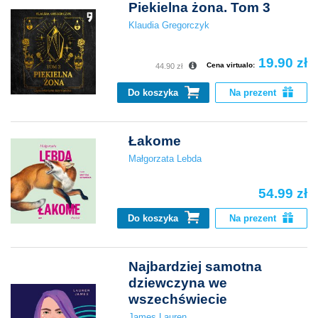
Piekielna żona. Tom 3
Klaudia Gregorczyk
19.90 zł
Cena virtualo:
44.90 zł
Do koszyka
Na prezent
Łakome
Małgorzata Lebda
54.99 zł
Do koszyka
Na prezent
Najbardziej samotna
dziewczyna we
wszechświecie
James Lauren