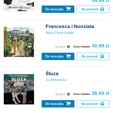
54.99 zł
Do koszyka
Na prezent
Francesca i Nunziata
Maria Orsini Natale
40.99 zł
Cena virtualo:
54.99 zł
Do koszyka
Na prezent
Śluza
Zu Witkowska
36.99 zł
Cena virtualo:
49.99 zł
Do koszyka
Na prezent