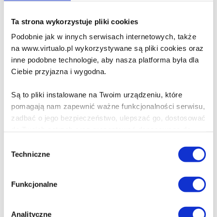
Do koszyka
Na prezent
Ta strona wykorzystuje pliki cookies
Podobnie jak w innych serwisach internetowych, także
Matka mojej córki
na www.virtualo.pl wykorzystywane są pliki cookies oraz
Magdalena Majcher
inne podobne technologie, aby nasza platforma była dla
Ciebie przyjazna i wygodna.
19.90 zł
Cena virtualo:
39.90 zł
Są to pliki instalowane na Twoim urządzeniu, które
Do koszyka
Na prezent
pomagają nam zapewnić ważne funkcjonalności serwisu,
zadbać o jego bezpieczeństwo, ulepszać go, dostosować
do Twoich potrzeb oraz prezentować dopasowane do
Morderstwo odbyło się
Ciebie treści i reklamy.
Wybór
Małgorzata Starosta
Techniczne
zgody
Poza plikami, które są nam niezbędne do prawidłowego
39.90 zł
i bezpiecznego działania serwisu - są także takie, które
Funkcjonalne
wymagają Twojej zgody.
Do koszyka
Na prezent
Każda udzielona zgoda poprawi Twoje doświadczenia
Analityczne