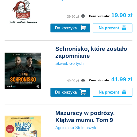
19.90 zł
Cena virtualo:
39.90 zł
Do koszyka
Na prezent
Schronisko, które zostało
zapomniane
Sławek Gortych
41.99 zł
Cena virtualo:
49.90 zł
Do koszyka
Na prezent
Mazurscy w podróży.
Klątwa mumii. Tom 9
Agnieszka Stelmaszyk