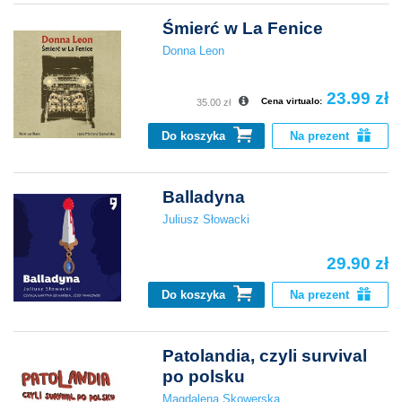
Śmierć w La Fenice
Donna Leon
23.99 zł
Cena virtualo:
35.00 zł
Do koszyka
Na prezent
Balladyna
Juliusz Słowacki
29.90 zł
Do koszyka
Na prezent
Patolandia, czyli survival
po polsku
Magdalena Skowerska