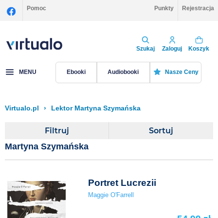
Pomoc
Punkty
Rejestracja
Szukaj
Zaloguj
Koszyk
MENU
Ebooki
Audiobooki
Nasze Ceny
Virtualo.pl
›
Lektor Martyna Szymańska
Filtruj
Sortuj
Martyna Szymańska
Portret Lucrezii
Maggie O'Farrell