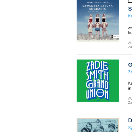
S
Ka
z
ko
A
Za
G
Za
Ka
in
A
Za
D
Sy