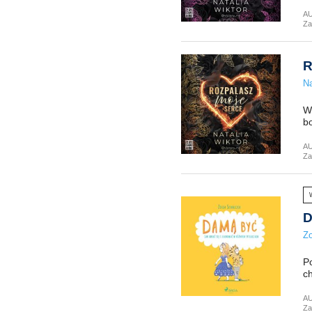
A
Za
R
Na
Wi
bo
A
Za
D
Zo
Po
ch
A
Za