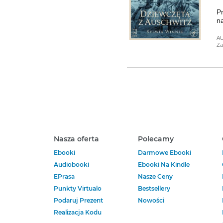
P
na
A
Za
Nasza oferta
Polecamy
Ebooki
Darmowe Ebooki
Audiobooki
Ebooki Na Kindle
EPrasa
Nasze Ceny
Punkty Virtualo
Bestsellery
Podaruj Prezent
Nowości
Realizacja Kodu