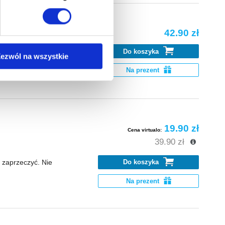
42.90 zł
na ikonę w lewym dolnym
Do koszyka
 z dnia na dzień
ezwól na wszystkie
Na prezent
anych osobowych, w tym
19.90 zł
Cena virtualo:
39.90 zł
Do koszyka
 zaprzeczyć. Nie
Na prezent