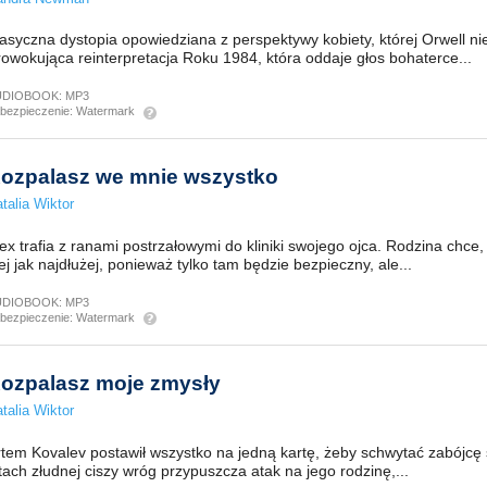
asyczna dystopia opowiedziana z perspektywy kobiety, której Orwell nie
owokująca reinterpretacja Roku 1984, która oddaje głos bohaterce...
UDIOBOOK:
MP3
bezpieczenie:
Watermark
ozpalasz we mnie wszystko
talia Wiktor
ex trafia z ranami postrzałowymi do kliniki swojego ojca. Rodzina chce,
ej jak najdłużej, ponieważ tylko tam będzie bezpieczny, ale...
UDIOBOOK:
MP3
bezpieczenie:
Watermark
ozpalasz moje zmysły
talia Wiktor
tem Kovalev postawił wszystko na jedną kartę, żeby schwytać zabójcę 
tach złudnej ciszy wróg przypuszcza atak na jego rodzinę,...