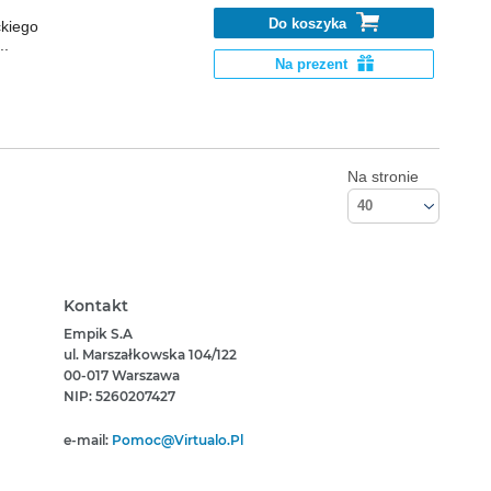
Do koszyka
ckiego
..
Na prezent
Na stronie
40
Kontakt
Empik S.A
ul. Marszałkowska 104/122
00-017 Warszawa
NIP: 5260207427
e-mail:
Pomoc@virtualo.pl