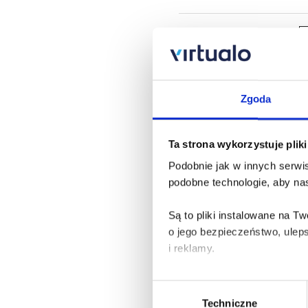
J
Sa
Zgoda
Ma
Wc
A
Ta strona wykorzystuje plik
Za
Podobnie jak w innych serwis
podobne technologie, aby nas
L
Są to pliki instalowane na 
Ka
o jego bezpieczeństwo, ulep
i reklamy.
Sł
pi
Poza plikami, które są nam n
A
Wybór
Za
Twojej zgody.
Techniczne
zgody