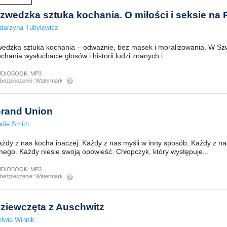
zwedzka sztuka kochania. O miłości i seksie na
tarzyna Tubylewicz
wedzka sztuka kochania – odważnie, bez masek i moralizowania. W Szw
chania wysłuchacie głosów i historii ludzi znanych i...
UDIOBOOK:
MP3
bezpieczenie:
Watermark
rand Union
die Smith
żdy z nas kocha inaczej. Każdy z nas myśli w inny sposób. Każdy z na
nego. Każdy niesie swoją opowieść. Chłopczyk, który występuje...
UDIOBOOK:
MP3
bezpieczenie:
Watermark
ziewczęta z Auschwitz
lwia Winnik