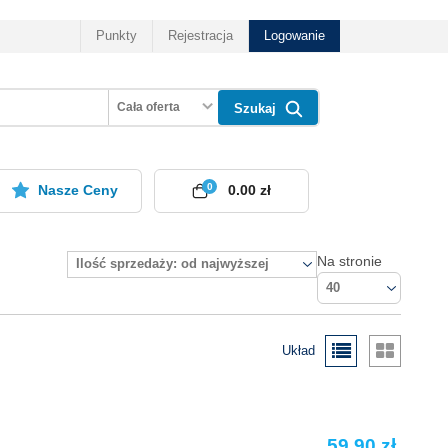
Punkty
Rejestracja
Logowanie
Cała oferta
Szukaj
0
Nasze Ceny
0.00 zł
Na stronie
Ilość sprzedaży: od najwyższej
40
Układ
59.90 zł