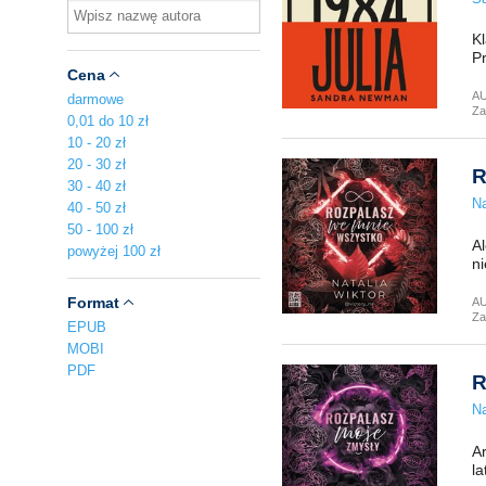
Kl
Pr
Cena
A
darmowe
Za
0,01 do 10 zł
10 - 20 zł
20 - 30 zł
R
30 - 40 zł
Na
40 - 50 zł
50 - 100 zł
Al
powyżej 100 zł
ni
Format
A
Za
EPUB
MOBI
PDF
R
Na
Ar
la