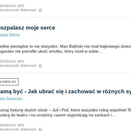
UDIOBOOK:
MP3
bezpieczenie:
Watermark
ozpalasz moje serce
talia Wiktor
elkie pieniądze to nie wszystko. Max Baliński nie miał bajkowego dzie
gactwo nie potrafiło ukoić smutku, który nosił w sobie....
UDIOBOOK:
MP3
bezpieczenie:
Watermark
W EMPIK GO
amą być - Jak ubrać się i zachować w różnych s
fia Stanecka
znaj historię dwóch sióstr – Juli i Poli, które wszystko robią wspólnie!
odzą do teatru i na urodziny, razem wyjeżdżają na sankach i...
UDIOBOOK:
MP3
bezpieczenie:
Watermark