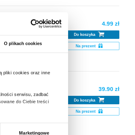
4.99 zł
Do koszyka
O plikach cookies
do szkoły.
Na prezent
pliki cookies oraz inne
39.90 zł
lności serwisu, zadbać
Do koszyka
owane do Ciebie treści
 Dla
Na prezent
.
ą także takie, które wymagają
Marketingowe