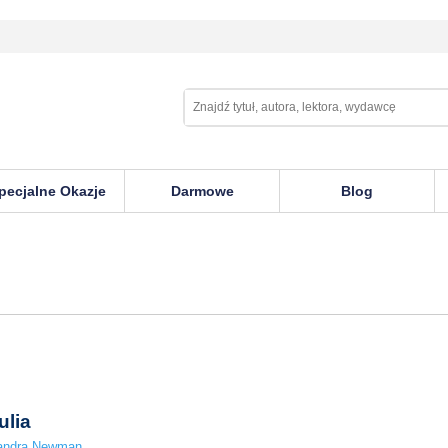
pecjalne Okazje
Darmowe
Blog
ulia
andra Newman