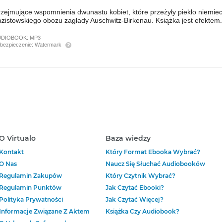
rzejmujące wspomnienia dwunastu kobiet, które przeżyły piekło niemie
zistowskiego obozu zagłady Auschwitz-Birkenau. Książka jest efektem.
UDIOBOOK:
MP3
bezpieczenie:
Watermark
O Virtualo
Baza wiedzy
Kontakt
Który Format Ebooka Wybrać?
O Nas
Naucz Się Słuchać Audiobooków
Regulamin Zakupów
Który Czytnik Wybrać?
Regulamin Punktów
Jak Czytać Ebooki?
Polityka Prywatności
Jak Czytać Więcej?
Informacje Związane Z Aktem
Książka Czy Audiobook?