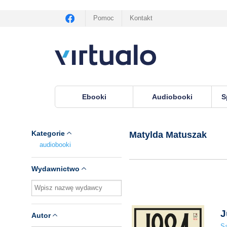
Pomoc
Kontakt
Ebooki
Audiobooki
S
Virtualo.pl
›
Lektor Matylda Matuszak
Kategorie
Matylda Matuszak
audiobooki
Wydawnictwo
J
Autor
S