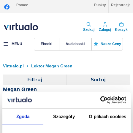
Pomoc
Punkty
Rejestracja
Szukaj
Zaloguj
Koszyk
MENU
Ebooki
Audiobooki
Nasze Ceny
Virtualo.pl
›
Lektor Megan Green
Filtruj
Sortuj
Megan Green
Mrs Dalloway
Zgoda
Szczegóły
O plikach cookies
Virginia Woolf