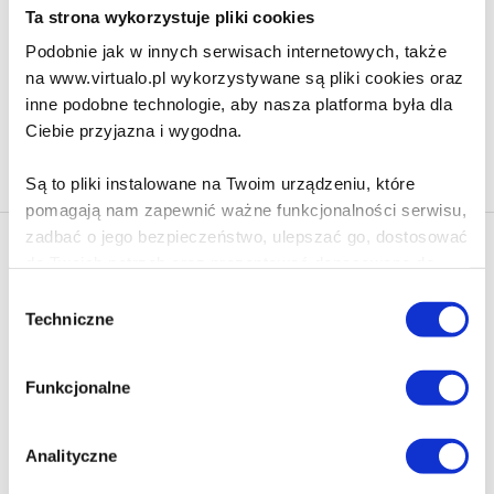
89.99 zł
Ta strona wykorzystuje pliki cookies
Do koszyka
Na prezent
Podobnie jak w innych serwisach internetowych, także
na www.virtualo.pl wykorzystywane są pliki cookies oraz
inne podobne technologie, aby nasza platforma była dla
Ciebie przyjazna i wygodna.
Na stronie
40
Są to pliki instalowane na Twoim urządzeniu, które
pomagają nam zapewnić ważne funkcjonalności serwisu,
zadbać o jego bezpieczeństwo, ulepszać go, dostosować
Newsletter - rabat 10%
do Twoich potrzeb oraz prezentować dopasowane do
Klikając ZAPISZ SIĘ, zgadzasz się na otrzymywanie informacji
Ciebie treści i reklamy.
Wybór
marketingowych dotyczących virtualo.pl oraz partnerów biznesowych
Techniczne
zgody
Virtualo.
Poza plikami, które są nam niezbędne do prawidłowego
Zgodę można wycofać w każdym czasie w sposób określony w
i bezpiecznego działania serwisu - są także takie, które
Polityce Prywatności
.
Funkcjonalne
wymagają Twojej zgody.
Wycofanie zgody nie wpływa na zgodność z prawem przetwarzania
dokonanego przed jej wycofaniem.
Każda udzielona zgoda poprawi Twoje doświadczenia
Analityczne
jeśli jesteś naszym Użytkownikiem.
Zapisz się