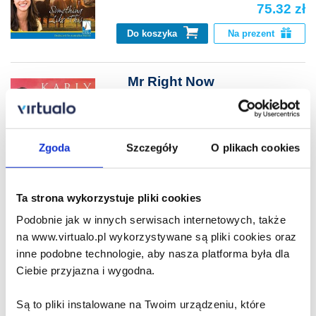
75.32 zł
Do koszyka
Na prezent
Mr Right Now
Karly Lane
74.27 zł
Zgoda
Szczegóły
O plikach cookies
Do koszyka
Na prezent
Ta strona wykorzystuje pliki cookies
Someone Like You
Podobnie jak w innych serwisach internetowych, także
Karly Lane
na www.virtualo.pl wykorzystywane są pliki cookies oraz
inne podobne technologie, aby nasza platforma była dla
74.27 zł
Ciebie przyjazna i wygodna.
Do koszyka
Na prezent
Są to pliki instalowane na Twoim urządzeniu, które