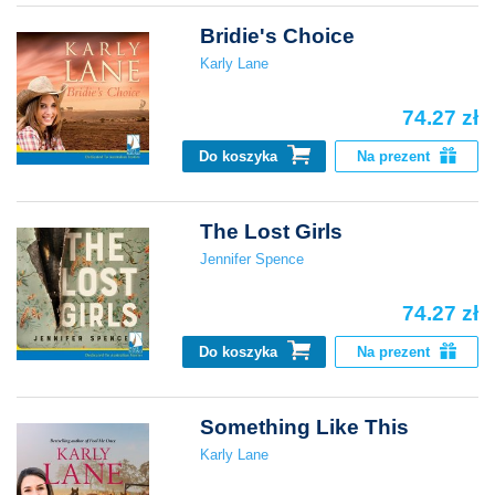
Bridie's Choice
Karly Lane
74.27 zł
Do koszyka
Na prezent
The Lost Girls
Jennifer Spence
74.27 zł
Do koszyka
Na prezent
Something Like This
Karly Lane