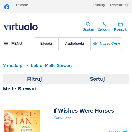
Pomoc
Punkty
Rejestracja
Szukaj
Zaloguj
Koszyk
MENU
Ebooki
Audiobooki
Nasze Ceny
Virtualo.pl
›
Lektor Melle Stewart
Filtruj
Sortuj
Melle Stewart
If Wishes Were Horses
Karly Lane