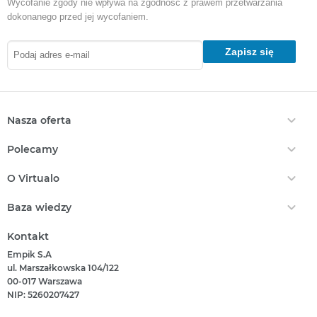
Wycofanie zgody nie wpływa na zgodność z prawem przetwarzania
dokonanego przed jej wycofaniem.
Zapisz się
Nasza oferta
Ebooki
Polecamy
Audiobooki
Darmowe Ebooki
EPrasa
O Virtualo
Ebooki Na Kindle
Punkty Virtualo
Kontakt
Nasze Ceny
Baza wiedzy
Podaruj Prezent
O Nas
Bestsellery
Realizacja Kodu
Który Format Ebooka Wybrać?
Regulamin Zakupów
Kontakt
Nowości
Naucz Się Słuchać Audiobooków
Regulamin Punktów
Empik S.A
Który Czytnik Wybrać?
Polityka Prywatności
ul. Marszałkowska 104/122
Jak Czytać Ebooki?
00-017 Warszawa
Informacje Związane Z Aktem O Usługach Cyfrowych
Jak Czytać Więcej?
NIP: 5260207427
Zgłoś Naruszenie Prawa
Książka Czy Audiobook?
Pomoc