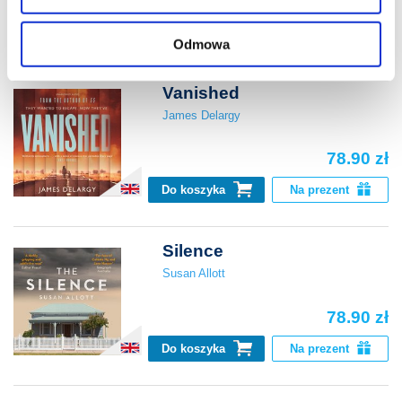
78.90 zł
znajdziesz w naszej
Polityce prywatności
.
Do koszyka
Na prezent
Odmowa
Vanished
James Delargy
78.90 zł
Do koszyka
Na prezent
Silence
Susan Allott
78.90 zł
Do koszyka
Na prezent