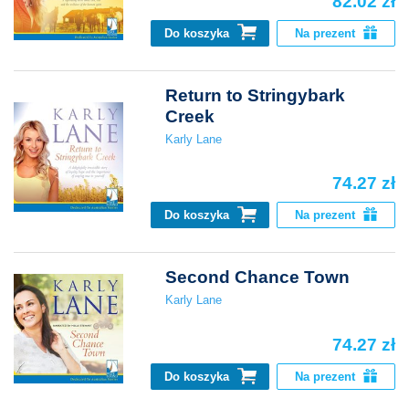
82.02 zł
Do koszyka
Na prezent
Return to Stringybark
Creek
Karly Lane
74.27 zł
Do koszyka
Na prezent
Second Chance Town
Karly Lane
74.27 zł
Do koszyka
Na prezent