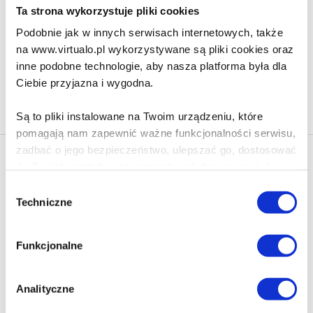
75.90 zł
Ta strona wykorzystuje pliki cookies
Do koszyka
Na prezent
Podobnie jak w innych serwisach internetowych, także
na www.virtualo.pl wykorzystywane są pliki cookies oraz
inne podobne technologie, aby nasza platforma była dla
Ciebie przyjazna i wygodna.
Na stronie
40
Są to pliki instalowane na Twoim urządzeniu, które
pomagają nam zapewnić ważne funkcjonalności serwisu,
zadbać o jego bezpieczeństwo, ulepszać go, dostosować
Newsletter - rabat 10%
do Twoich potrzeb oraz prezentować dopasowane do
Klikając ZAPISZ SIĘ, zgadzasz się na otrzymywanie informacji
Ciebie treści i reklamy.
Wybór
marketingowych dotyczących virtualo.pl oraz partnerów biznesowych
Techniczne
zgody
Virtualo.
Poza plikami, które są nam niezbędne do prawidłowego
Zgodę można wycofać w każdym czasie w sposób określony w
i bezpiecznego działania serwisu - są także takie, które
Polityce Prywatności
.
Funkcjonalne
wymagają Twojej zgody.
Wycofanie zgody nie wpływa na zgodność z prawem przetwarzania
dokonanego przed jej wycofaniem.
Każda udzielona zgoda poprawi Twoje doświadczenia
Analityczne
jeśli jesteś naszym Użytkownikiem.
Zapisz się