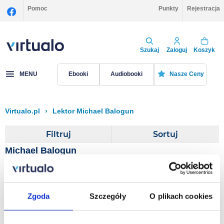
Pomoc
Punkty
Rejestracja
Szukaj
Zaloguj
Koszyk
MENU
Ebooki
Audiobooki
Nasze Ceny
Virtualo.pl
›
Lektor Michael Balogun
Filtruj
Sortuj
Michael Balogun
Canterbury Tales
Zgoda
Szczegóły
O plikach cookies
Geoffrey Chaucer