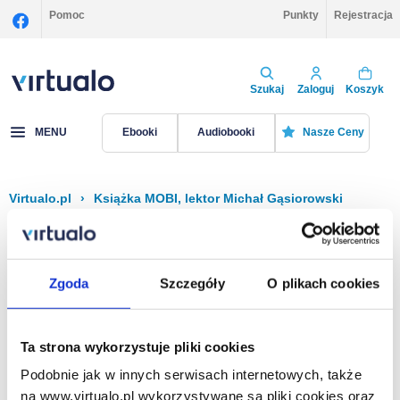
Pomoc
Punkty
Rejestracja
Szukaj
Zaloguj
Koszyk
MENU
Ebooki
Audiobooki
Nasze Ceny
Virtualo.pl
›
Książka MOBI, lektor Michał Gąsiorowski
Filtruj
Sortuj
Książka MOBI, Michał Gąsiorowski
Zgoda
Szczegóły
O plikach cookies
Brak pozycji.
Ta strona wykorzystuje pliki cookies
Podobnie jak w innych serwisach internetowych, także
Na stronie
40
na www.virtualo.pl wykorzystywane są pliki cookies oraz